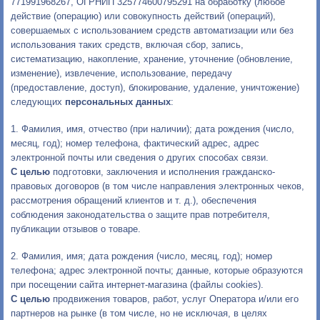
771991968267, ОГРНИП 325774600795291 на обработку (любое
действие (операцию) или совокупность действий (операций),
совершаемых с использованием средств автоматизации или без
использования таких средств, включая сбор, запись,
систематизацию, накопление, хранение, уточнение (обновление,
изменение), извлечение, использование, передачу
(предоставление, доступ), блокирование, удаление, уничтожение)
следующих
персональных данных
:
1. Фамилия, имя, отчество (при наличии); дата рождения (число,
месяц, год); номер телефона, фактический адрес, адрес
электронной почты или сведения о других способах связи.
С целью
подготовки, заключения и исполнения гражданско-
правовых договоров (в том числе направления электронных чеков,
рассмотрения обращений клиентов и т. д.), обеспечения
соблюдения законодательства о защите прав потребителя,
публикации отзывов о товаре.
2. Фамилия, имя; дата рождения (число, месяц, год); номер
телефона; адрес электронной почты; данные, которые образуются
при посещении сайта интернет-магазина (файлы cookies).
С целью
продвижения товаров, работ, услуг Оператора и/или его
партнеров на рынке (в том числе, но не исключая, в целях