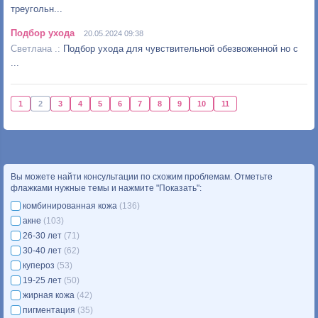
треугольн...
Подбор ухода
20.05.2024 09:38
Подбор ухода для чувствительной обезвоженной но с
...
1
2
3
4
5
6
7
8
9
10
11
Вы можете найти консультации по схожим проблемам. Отметьте
флажками нужные темы и нажмите "Показать":
комбинированная кожа
(136)
акне
(103)
26-30 лет
(71)
30-40 лет
(62)
купероз
(53)
19-25 лет
(50)
жирная кожа
(42)
пигментация
(35)