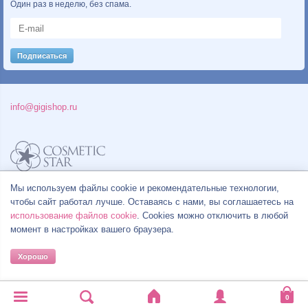
Один раз в неделю, без спама.
info@gigishop.ru
Мы используем файлы cookie и рекомендательные технологии,
Политика конфиденциальности
Правила продажи товаров
чтобы сайт работал лучше. Оставаясь с нами, вы соглашаетесь на
Согласие на обработку персональных данных
использование файлов cookie
. Cookies можно отключить в любой
момент в настройках вашего браузера.
Хорошо
© Все права на товарные знаки принадлежат их законным владельцам.