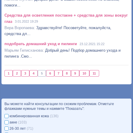
помоги...
Средства для осветления постакне + средства для зоны вокруг
глаз
3.01.2022 19:29
Здравствуйте! Посоветуйте, пожалуйста,
средства дл...
подобрать домашний уход и пилинги
23.12.2021 15:22
Добрый день! Подбор домашнего ухода и
пилинга .Смо...
1
2
3
4
5
6
7
8
9
10
11
Вы можете найти консультации по схожим проблемам. Отметьте
флажками нужные темы и нажмите "Показать":
комбинированная кожа
(136)
акне
(103)
26-30 лет
(71)