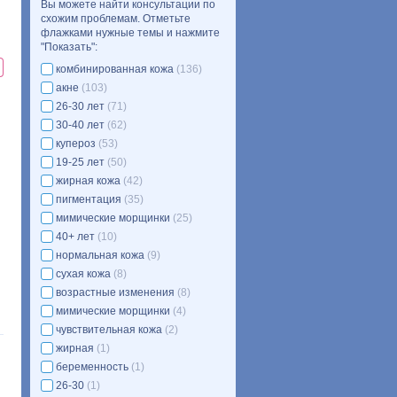
Вы можете найти консультации по
схожим проблемам. Отметьте
флажками нужные темы и нажмите
"Показать":
комбинированная кожа
(136)
акне
(103)
26-30 лет
(71)
30-40 лет
(62)
купероз
(53)
19-25 лет
(50)
жирная кожа
(42)
пигментация
(35)
мимические морщинки
(25)
40+ лет
(10)
нормальная кожа
(9)
сухая кожа
(8)
возрастные изменения
(8)
мимические морщинки
(4)
чувствительная кожа
(2)
жирная
(1)
беременность
(1)
26-30
(1)