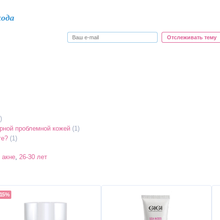
хода
Отслеживать тему
)
рной проблемной кожей
(1)
те?
(1)
,
акне
,
26-30 лет
-15%