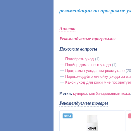
рекомендации по программе у
Анкета
Рекомендуемые программы
Похожие вопросы
Подобрать уход
(1)
Подбор домашнего ухода
(1)
Программа ухода при роаккутане
(20
Порекомедуйте линейку ухода за жи
Какой уход для кожи мне посоветуе
Метки:
купероз
,
комбинированная кожа
Рекомендуемые товары