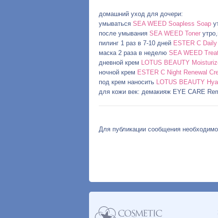
домашний уход для дочери:
умываться
SEA WEED Soapless Soap
ут
после умывания
SEA WEED Toner
утро,
пилинг 1 раз в 7-10 дней
ESTER C Daily 
маска 2 раза в неделю
SEA WEED Trea
дневной крем
LOTUS BEAUTY Moisturizer 
ночной крем
ESTER C Night Renewal Cr
под крем наносить
LOTUS BEAUTY Hyalu
для кожи век: демакияж EYE CARE Re
Для публикации сообщения необходим