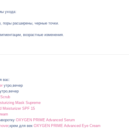
мы ухода:
я, поры расширены, черные точки.
 пигментации, возрастные изменения.
я вас:
er
утро,вечер
утро,вечер
Scrub
turizing Mask Supreme
Moisturizer SPF 15
Cream
сыворотку
OXYGEN PRIME Advanced Serum
over
,крем для век
OXYGEN PRIME Advanced Eye Cream