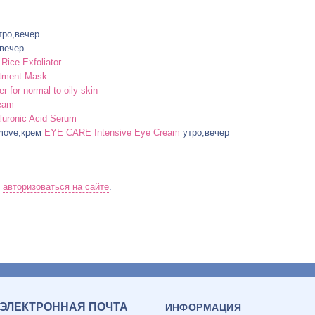
ро,вечер
вечер
Rice Exfoliator
tment Mask
for normal to oily skin
eam
ronic Acid Serum
move,крем
EYE CARE Intensive Eye Cream
утро,вечер
о
авторизоваться на сайте
.
ЭЛЕКТРОННАЯ ПОЧТА
ИНФОРМАЦИЯ