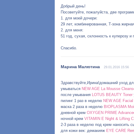
Добрый день!
Посоветуйте, пожалуйста, две програм
1. для моей дочери:
29 лет, комбинированная, Т-зона жирна
2. для меня:
51 год, сухая, склонность к куперозу и
Спасибо.
29.01.2016 15:56
Здравствуйте,Ирина!домашний уход дл
умываться
NEW AGE La Mousse Cleans
после умывания
LOTUS BEAUTY Toner
пилинг 1 раз в неделю
NEW AGE Facial 
маска 2 раза в неделю
BIOPLASMA Mois
дневной крем
OXYGEN PRIME Advanced 
ночной крем
VITAMIN E Night & Lifting 
2-3 раза в неделю под крем наносить 
для кожи век: демакияж
EYE CARE Rem