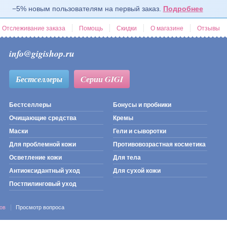
−5% новым пользователям на первый заказ.
Подробнее
Отслеживание заказа
Помощь
Скидки
О магазине
Отзывы
info@gigishop.ru
Бестселлеры
Серии GIGI
Бестселлеры
Бонусы и пробники
Очищающие средства
Кремы
Маски
Гели и сыворотки
Для проблемной кожи
Противовозрастная косметика
Осветление кожи
Для тела
Антиоксидантный уход
Для сухой кожи
Постпилинговый уход
ов
Просмотр вопроса