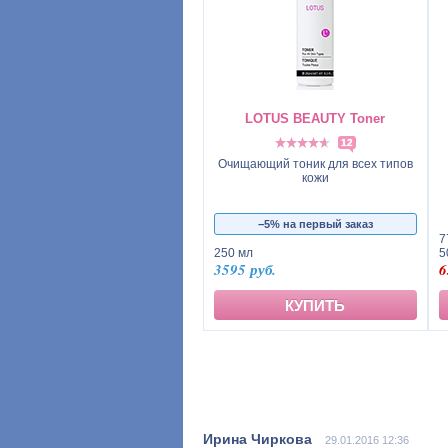
LOTUS BEAUTY Toner
12
Очищающий тоник для всех типов
кожи
−5% на первый заказ
7
5
250 мл
6
3595 руб.
КУПИТЬ
29.01.2016 12:36