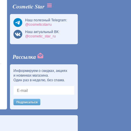
Cosmetic Star
Наш полезный Telegram:
@cosmeticstarru
Наш актуальный ВК:
@cosmetic_star_ru
Рассылка
Информируем о скидках, акциях
и новинках магазина.
Один раз в неделю, без спама.