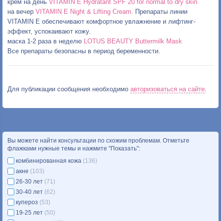
крем на день
VITAMIN E Hydratant SPF 20 for normal to dry skin
на вечер
VITAMIN E Night & Lifting Cream
. Препараты линии
VITAMIN E обеспечивают комфортное увлажнение и лифтинг-
эффект, успокаивают кожу.
маска 1-2 раза в неделю
LOTUS BEAUTY Buttermilk Mask
Все препараты безопасны в период беременности.
Для публикации сообщения необходимо
авторизоваться на сайте
.
Вы можете найти консультации по схожим проблемам. Отметьте
флажками нужные темы и нажмите "Показать":
комбинированная кожа
(136)
акне
(103)
26-30 лет
(71)
30-40 лет
(62)
купероз
(53)
19-25 лет
(50)