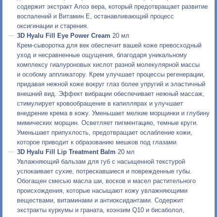
содержит экстракт Алоэ вера, который предотвращает развитие
воспалений и Витамин Е, останавливающий процесс
оксигинации и старения.
3D Hyalu Fill Eye Power Cream
20 мл
Крем-сыворотка
для век обеспечит вашей коже превосходный
уход и несравненные ощущения, благодаря уникальному
комплексу гиалуроновых кислот разной молекулярной массы
и особому аппликатору. Крем улучшает процессы регенерации,
придавая нежной коже вокруг глаз более упругий и эластичный
внешний вид. Эффект вибрации обеспечивает нежный массаж,
стимулирует кровообращение в капиллярах и улучшает
внедрение крема в кожу. Уменьшает мелкие морщинки и глубину
мимических морщин. Осветляет пигментацию, темные круги.
Уменьшает припухлость, предотвращает ослабление кожи,
которое приводит к образованию мешков под глазами.
3D Hyalu Fill Lip Treatment Balm
20 мл
Увлажняющий бальзам для губ с насыщенной текстурой
успокаивает сухие, потрескавшиеся и поврежденные губы.
Обогащен смесью масла ши, восков и масел растительного
происхождения, которые насыщают кожу увлажняющими
веществами, витаминами и антиоксидантами. Содержит
экстракты куркумы и граната, коэнзим Q10 и бисаболол,