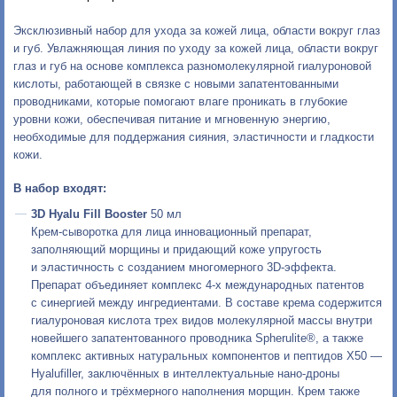
Эксклюзивный набор для ухода за кожей лица, области вокруг глаз
и губ. Увлажняющая линия по уходу за кожей лица, области вокруг
глаз и губ на основе комплекса разномолекулярной гиалуроновой
кислоты, работающей в связке с новыми запатентованными
проводниками, которые помогают влаге проникать в глубокие
уровни кожи, обеспечивая питание и мгновенную энергию,
необходимые для поддержания сияния, эластичности и гладкости
кожи.
В набор входят:
3D Hyalu Fill Booster
50 мл
Крем-сыворотка для лица инновационный препарат,
заполняющий морщины и придающий коже упругость
и эластичность с созданием многомерного 3D-эффекта.
Препарат объединяет комплекс 4-х международных патентов
с синергией между ингредиентами. В составе крема содержится
гиалуроновая кислота трех видов молекулярной массы внутри
новейшего запатентованного проводника Spherulite®, а также
комплекс активных натуральных компонентов и пептидов X50 —
Hyalufiller, заключённых в интеллектуальные
нано-дроны
для полного и трёхмерного наполнения морщин. Крем также