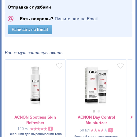
Отправка службами
Есть вопросы?
Пишите нам на Email
Написать на Email
Вас могут заинтересовать
ACNON Spotless Skin
ACNON Day Control
AC
Refresher
Moisturizer
120 мл
1
50 мл
3
Н
Эссенция для выравнивания тона
Дневной крем акне контроль