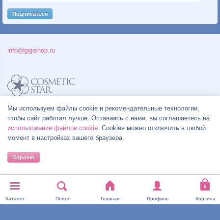
info@gigishop.ru
Мы используем файлы cookie и рекомендательные технологии,
Политика конфиденциальности
Правила продажи товаров
чтобы сайт работал лучше. Оставаясь с нами, вы соглашаетесь на
Согласие на обработку персональных данных
использование файлов cookie
. Cookies можно отключить в любой
момент в настройках вашего браузера.
Хорошо
© Все права на товарные знаки принадлежат их законным владельцам.
Каталог
Поиск
Главная
Профиль
Корзина