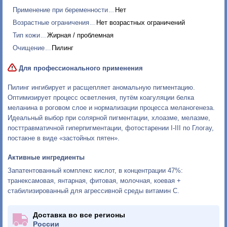
Применение при беременности
Нет
Возрастные ограничения
Нет возрастных ограничений
Тип кожи
Жирная / проблемная
Очищение
Пилинг
Для профессионального применения
Пилинг ингибирует и расщепляет аномальную пигментацию.
Оптимизирует процесс осветления, путём коагуляции белка
меланина в роговом слое и нормализации процесса меланогенеза.
Идеальный выбор при солярной пигментации, хлоазме, мелазме,
посттравматичной гиперпигментации, фотостарении
I-III
по Глогау,
постакне в виде «застойных пятен».
Активные ингредиенты
Запатентованный комплекс кислот, в концентрации 47%:
транексамовая, янтарная, фитовая, молочная, коевая +
стабилизированный для агрессивной среды витамин С.
Доставка во все регионы
России