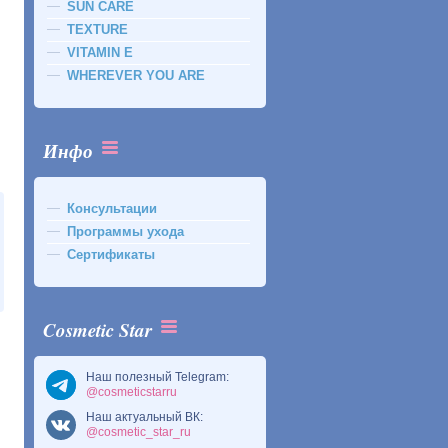
SUN CARE
TEXTURE
VITAMIN E
WHEREVER YOU ARE
Инфо
Консультации
Программы ухода
Сертификаты
Cosmetic Star
Наш полезный Telegram:
@cosmeticstarru
Наш актуальный ВК:
@cosmetic_star_ru