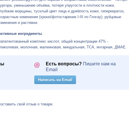
тургора, уменьшение объёма, потеря упругости и плотности кожи,
глубокие морщины, тусклый цвет лица и дряблость кожи, гиперкератоз,
возрастные изменения (хроно/фотостарение
I-III
по Глогау), рубцовые
изменения и растяжки.
Активные ингредиенты
Запатентованный комплекс кислот, общей концентрации 47% -
гликолевая, молочная, малеиновая, миндальная, ТСА, янтарная, ДМАЕ.
ны
Есть вопросы?
Пишите нам на
Email
Написать на Email
 оставить свой отзыв о товаре.