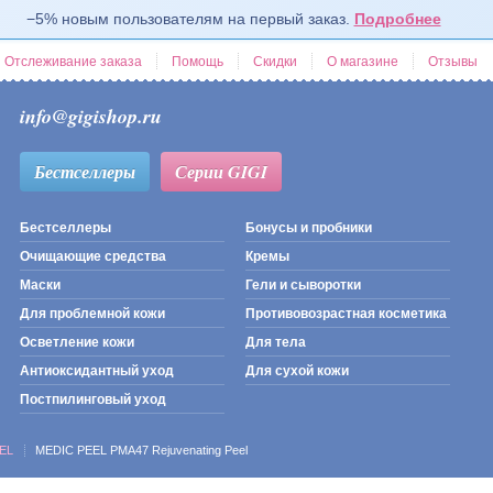
−5% новым пользователям на первый заказ.
Подробнее
Отслеживание заказа
Помощь
Скидки
О магазине
Отзывы
info@gigishop.ru
Бестселлеры
Серии GIGI
Бестселлеры
Бонусы и пробники
Очищающие средства
Кремы
Маски
Гели и сыворотки
Для проблемной кожи
Противовозрастная косметика
Осветление кожи
Для тела
Антиоксидантный уход
Для сухой кожи
Постпилинговый уход
EL
MEDIC PEEL PMA47 Rejuvenating Peel