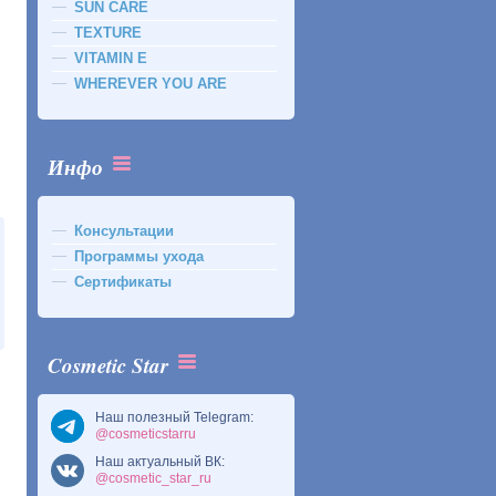
SUN CARE
TEXTURE
VITAMIN E
WHEREVER YOU ARE
Инфо
Консультации
Программы ухода
Сертификаты
Cosmetic Star
Наш полезный Telegram:
@cosmeticstarru
Наш актуальный ВК:
@cosmetic_star_ru