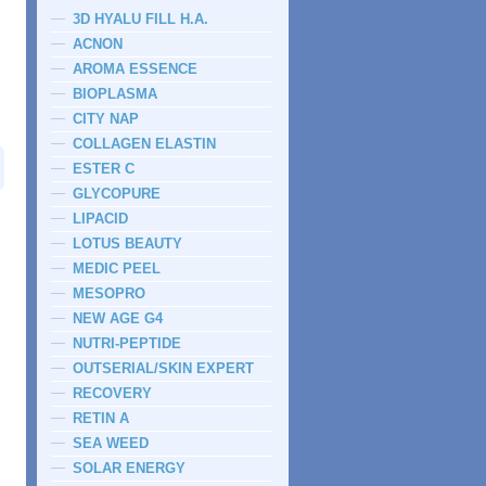
3D HYALU FILL H.A.
ACNON
AROMA ESSENCE
BIOPLASMA
CITY NAP
COLLAGEN ELASTIN
ESTER C
GLYCOPURE
LIPACID
LOTUS BEAUTY
MEDIC PEEL
MESOPRO
NEW AGE G4
NUTRI-PEPTIDE
OUTSERIAL/SKIN EXPERT
RECOVERY
RETIN A
SEA WEED
SOLAR ENERGY