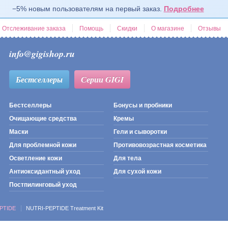
−5% новым пользователям на первый заказ.
Подробнее
Отслеживание заказа
Помощь
Скидки
О магазине
Отзывы
info@gigishop.ru
Бестселлеры
Серии GIGI
Бестселлеры
Бонусы и пробники
Очищающие средства
Кремы
Маски
Гели и сыворотки
Для проблемной кожи
Противовозрастная косметика
Осветление кожи
Для тела
Антиоксидантный уход
Для сухой кожи
Постпилинговый уход
PTIDE
NUTRI-PEPTIDE Treatment Kit