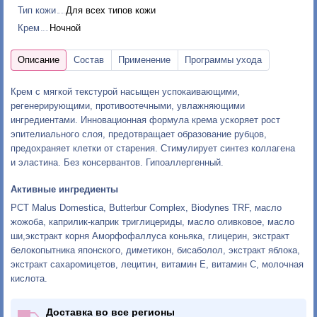
Тип кожи
Для всех типов кожи
Крем
Ночной
Крем с мягкой текстурой насыщен успокаивающими,
регенерирующими, противоотечными, увлажняющими
ингредиентами. Инновационная формула крема ускоряет рост
эпителиального слоя, предотвращает образование рубцов,
предохраняет клетки от старения. Стимулирует синтез коллагена
и эластина. Без консервантов. Гипоаллергенный.
Активные ингредиенты
PCT Malus Domestica, Butterbur Complex, Biodynes TRF, масло
жожоба, каприлик-каприк триглицериды, масло оливковое, масло
ши,экстракт корня Аморфофаллуса коньяка, глицерин, экстракт
белокопытника японского, диметикон, бисаболол, экстракт яблока,
экстракт сахаромицетов, лецитин, витамин Е, витамин С, молочная
кислота.
Доставка во все регионы