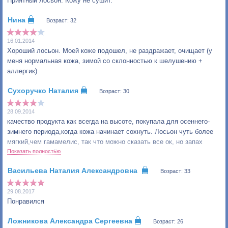
Приятный лосьон. Кожу не сушит.
Возраст: 32
16.01.2014
Хороший лосьон. Моей коже подошел, не раздражает, очищает (у
меня нормальная кожа, зимой со склонностью к шелушению +
аллергик)
Возраст: 30
28.09.2014
качество продукта как всегда на высоте, покупала для осеннего-
зимнего периода,когда кожа начинает сохнуть. Лосьон чуть более
мягкий,чем гамамелис, так что можно сказать все ок, но запах
менее приятный
Показать полностью
Возраст: 33
29.08.2017
Понравился
Возраст: 26