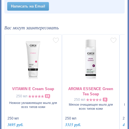
Написать на Email
Вас могут заинтересовать
VITAMIN E Cream Soap
AROMA ESSENCE Green
N
Tea Soap
250 мл
19
250 мл
9
Нежное увлажняющее мыло для
Мягкое очищающее мыло для
Пе
всех типов кожи
всех типов кожи
250 мл
250 мл
200
3695 руб.
3315 руб.
464