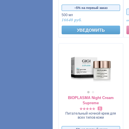
−5% на первый заказ
500 мл
16640 руб.
УВЕДОМИТЬ
BIOPLASMA Night Cream
Supreme
1
Питательный ночной крем для
всех типов кожи