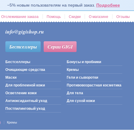
−5% новым пользователям на первый заказ.
Подробнее
Отслеживание заказа
Помощь
Скидки
О магазине
Отзывы
info@gigishop.ru
Бестселлеры
Серии GIGI
Бестселлеры
Бонусы и пробники
Очищающие средства
Кремы
Маски
Гели и сыворотки
Для проблемной кожи
Противовозрастная косметика
Осветление кожи
Для тела
Антиоксидантный уход
Для сухой кожи
Постпилинговый уход
)
Кремы