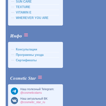
SUN CARE
TEXTURE
VITAMIN E
WHEREVER YOU ARE
Инфо
Консультации
Программы ухода
Сертификаты
Cosmetic Star
Наш полезный Telegram:
@cosmeticstarru
Наш актуальный ВК:
@cosmetic_star_ru