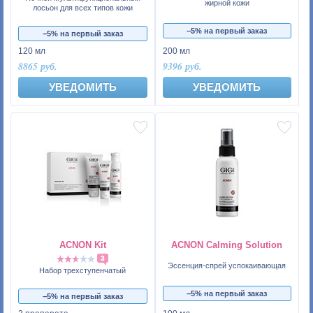
жирной кожи
лосьон для всех типов кожи
−5% на первый заказ
−5% на первый заказ
120 мл
200 мл
8865 руб.
9396 руб.
УВЕДОМИТЬ
УВЕДОМИТЬ
ACNON Kit
ACNON Calming Solution
3
Эссенция-спрей успокаивающая
Набор трехступенчатый
−5% на первый заказ
−5% на первый заказ