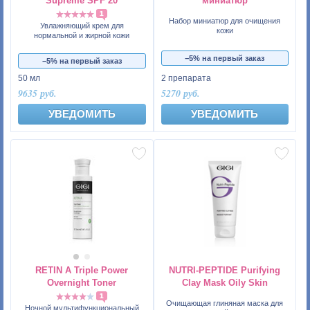
Supreme SPF 20
миниатюр
1
Набор миниатюр для очищения
Увлажняющий крем для
кожи
нормальной и жирной кожи
−5% на первый заказ
−5% на первый заказ
50 мл
2 препарата
9635 руб.
5270 руб.
УВЕДОМИТЬ
УВЕДОМИТЬ
RETIN A Triple Power
NUTRI-PEPTIDE Purifying
Overnight Toner
Clay Mask Oily Skin
1
Очищающая глиняная маска для
Ночной мультифункциональный