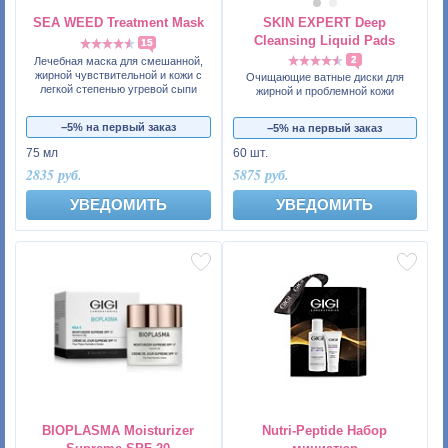
SEA WEED Treatment Mask
SKIN EXPERT Deep
Cleansing Liquid Pads
15
2
Лечебная маска для смешанной,
жирной чувствительной и кожи с
Очищающие ватные диски для
легкой степенью угревой сыпи
жирной и проблемной кожи
−5% на первый заказ
−5% на первый заказ
75 мл
60 шт.
2835 руб.
5875 руб.
УВЕДОМИТЬ
УВЕДОМИТЬ
BIOPLASMA Moisturizer
Nutri-Peptide Набор