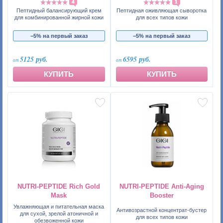
4
1
Пептидный балансирующий крем
Пептидная оживляющая сыворотка
для комбинированной жирной кожи
для всех типов кожи
−5% на первый заказ
−5% на первый заказ
5125 руб.
6595 руб.
КУПИТЬ
КУПИТЬ
NUTRI-PEPTIDE Rich Gold
NUTRI-PEPTIDE Anti-Aging
Mask
Booster
Увлажняющая и питательная маска
Антивозрастной концентрат-бустер
для сухой, зрелой атоничной и
для всех типов кожи
обезвоженной кожи