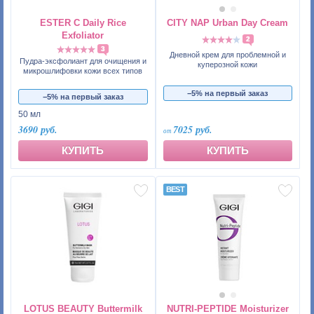
ESTER C Daily Rice
CITY NAP Urban Day Cream
Exfoliator
2
3
Дневной крем для проблемной и
Пудра-эксфолиант для очищения и
куперозной кожи
микрошлифовки кожи всех типов
−5% на первый заказ
−5% на первый заказ
50 мл
3690 руб.
7025 руб.
КУПИТЬ
КУПИТЬ
LOTUS BEAUTY Buttermilk
NUTRI-PEPTIDE Moisturizer