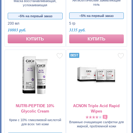
Антисептический заживляющий
Маска восстанавливающая,
гель
успокаивающая
−5% на первый заказ
−5% на первый заказ
200 мл
5 гр
10803 руб.
3135 руб.
КУПИТЬ
КУПИТЬ
NUTRI-PEPTIDE 10%
ACNON Triple Acid Rapid
Glycolic Cream
Wipes
1
Крем с 10% гликолиевой кислотой
Влажные очищающие салфетки для
для всех тип кожи
жирной, проблемной кожи