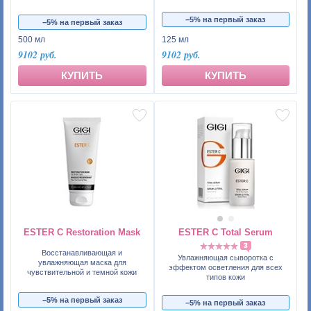
−5% на первый заказ
−5% на первый заказ
500 мл
125 мл
9102 руб.
9102 руб.
КУПИТЬ
КУПИТЬ
ESTER C Restoration Mask
ESTER C Total Serum
3
Восстанавливающая и
Увлажняющая сыворотка с
увлажняющая маска для
эффектом осветления для всех
чувствительной и темной кожи
типов кожи
−5% на первый заказ
−5% на первый заказ