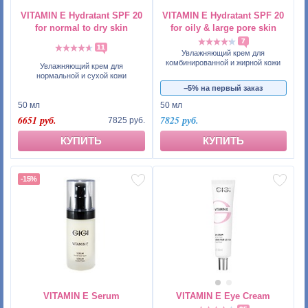
VITAMIN E Hydratant SPF 20
VITAMIN E Hydratant SPF 20
for normal to dry skin
for oily & large pore skin
7
11
Увлажняющий крем для
комбинированной и жирной кожи
Увлажняющий крем для
нормальной и сухой кожи
−5% на первый заказ
50 мл
50 мл
6651 руб.
7825 руб.
7825 руб.
КУПИТЬ
КУПИТЬ
-15%
VITAMIN E Serum
VITAMIN E Eye Cream