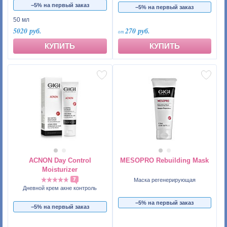
−5% на первый заказ
−5% на первый заказ
50 мл
5020 руб.
270 руб.
КУПИТЬ
КУПИТЬ
ACNON Day Control
MESOPRO Rebuilding Mask
Moisturizer
7
Маска регенерирующая
Дневной крем акне контроль
−5% на первый заказ
−5% на первый заказ