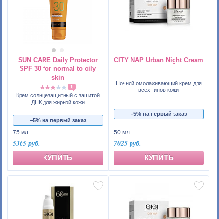
SUN CARE Daily Protector
CITY NAP Urban Night Cream
SPF 30 for normal to oily
skin
Ночной омолаживающий крем для
1
всех типов кожи
Крем солнцезащитный с защитой
ДНК для жирной кожи
−5% на первый заказ
−5% на первый заказ
75 мл
50 мл
5365 руб.
7025 руб.
КУПИТЬ
КУПИТЬ