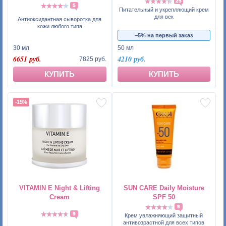
25
5
Питательный и укрепляющий крем
для век
Антиоксидантная сыворотка для
кожи любого типа
−5% на первый заказ
30 мл
50 мл
6651 руб.
4210 руб.
7825 руб.
КУПИТЬ
КУПИТЬ
-15%
VITAMIN E Night & Lifting
SUN CARE Daily Moisture
Cream
SPF 50
9
9
Крем увлажняющий защитный
антивозрастной для всех типов