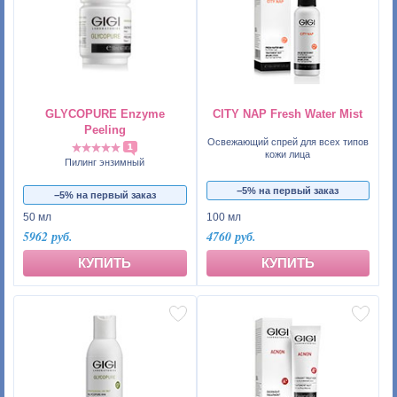
GLYCOPURE Enzyme
CITY NAP Fresh Water Mist
Peeling
Освежающий спрей для всех типов
1
кожи лица
Пилинг энзимный
−5% на первый заказ
−5% на первый заказ
50 мл
100 мл
5962 руб.
4760 руб.
КУПИТЬ
КУПИТЬ