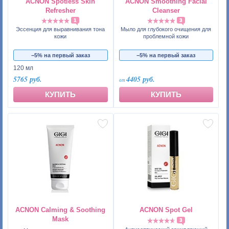
ACNON Spotless Skin
ACNON Smoothing Facial
Refresher
Cleanser
1
3
Эссенция для выравнивания тона
Мыло для глубокого очищения для
кожи
проблемной кожи
−5% на первый заказ
−5% на первый заказ
120 мл
5765 руб.
4405 руб.
КУПИТЬ
КУПИТЬ
ACNON Calming & Soothing
ACNON Spot Gel
Mask
3